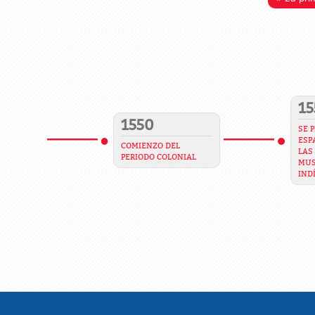
15
1550
SE 
ESP
COMIENZO DEL
LAS
PERIODO COLONIAL
MUS
IND