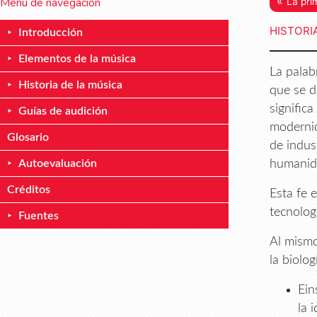
«
Menú de navegación
La pri
HISTORI
Introducción
Elementos de la música
La pala
Historia de la música
que se d
signific
Guías de audición
modernid
Glosario
de indus
Autoevaluación
humanida
Créditos
Esta fe 
tecnolog
Fuentes
Al mismo
la biolo
Ein
la 