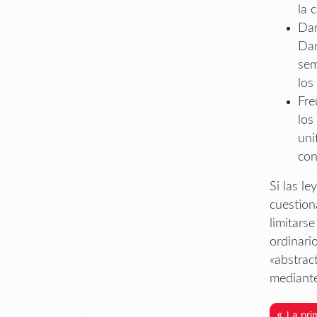
la 
Dar
Dar
sem
los
Fre
los
uni
con
Si las le
cuestion
limitars
ordinari
«abstrac
mediante
«
La pri