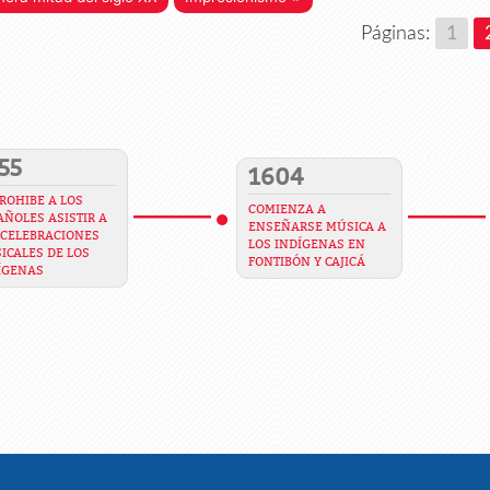
Páginas:
1
55
1604
PROHIBE A LOS
COMIENZA A
AÑOLES ASISTIR A
ENSEÑARSE MÚSICA A
 CELEBRACIONES
LOS INDÍGENAS EN
ICALES DE LOS
FONTIBÓN Y CAJICÁ
ÍGENAS