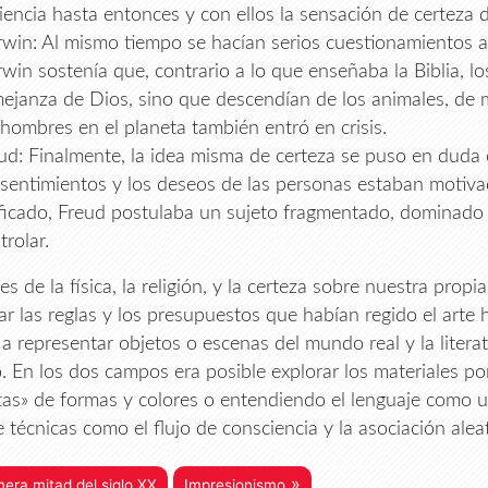
ciencia hasta entonces y con ellos la sensación de certeza 
win: Al mismo tiempo se hacían serios cuestionamientos a l
win sostenía que, contrario a lo que enseñaba la Biblia, 
ejanza de Dios, sino que descendían de los animales, de ma
 hombres en el planeta también entró en crisis.
ud: Finalmente, la idea misma de certeza se puso en duda 
 sentimientos y los deseos de las personas estaban motiva
ficado, Freud postulaba un sujeto fragmentado, dominado
trolar.
yes de la física, la religión, y la certeza sobre nuestra pro
ar las reglas y los presupuestos que habían regido el arte 
e a representar objetos o escenas del mundo real y la litera
o. En los dos campos era posible explorar los materiales 
tas» de formas y colores o entendiendo el lenguaje como u
 técnicas como el flujo de consciencia y la asociación alea
»
mera mitad del siglo XX
Impresionismo