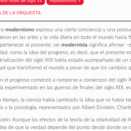
»
mera mitad del siglo XX
Impresionismo
A DE LA ORQUESTA
bra
modernismo
expresa una cierta conciencia y una postura
ieron en las artes y la vida diaria en todo el mundo hacia f
a pertenecer al presente; ser
modernista
significa afirmar –e
ad, como la idea del progreso, es decir, que el presente e
trialización del siglo XIX había estado acompañado de un 
d que transformó el mundo a pesar de que los cambios qu
en el progreso comenzó a romperse a comienzos del siglo X
ía experimentado en las guerras de finales del siglo XIX, e
 tiempo, la ciencia había cambiado la idea que se había te
gía y la psicología, representados por Albert Einstein, Cha
stein: Aunque los efectos de la teoría de la relatividad de
idea de que la verdad depende del punto desde donde se 