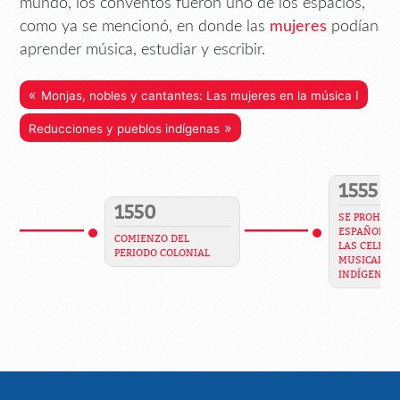
mundo, los conventos fueron uno de los espacios,
como ya se mencionó, en donde las
mujeres
podían
aprender música, estudiar y escribir.
«
Monjas, nobles y cantantes: Las mujeres en la música I
»
Reducciones y pueblos indígenas
1555
1550
SE PROHIBE 
ESPAÑOLES 
COMIENZO DEL
LAS CELEBR
PERIODO COLONIAL
MUSICALES 
INDÍGENAS