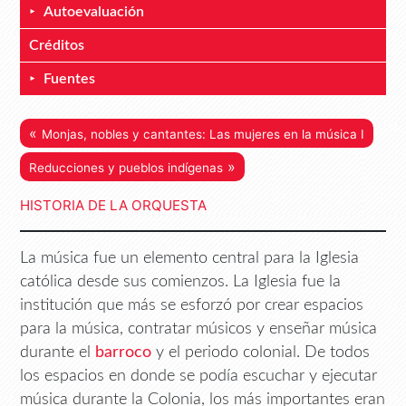
Autoevaluación
Créditos
Fuentes
«
Monjas, nobles y cantantes: Las mujeres en la música I
»
Reducciones y pueblos indígenas
HISTORIA DE LA ORQUESTA
La música fue un elemento central para la Iglesia
católica desde sus comienzos. La Iglesia fue la
institución que más se esforzó por crear espacios
para la música, contratar músicos y enseñar música
durante el
barroco
y el periodo colonial. De todos
los espacios en donde se podía escuchar y ejecutar
música durante la Colonia, los más importantes eran