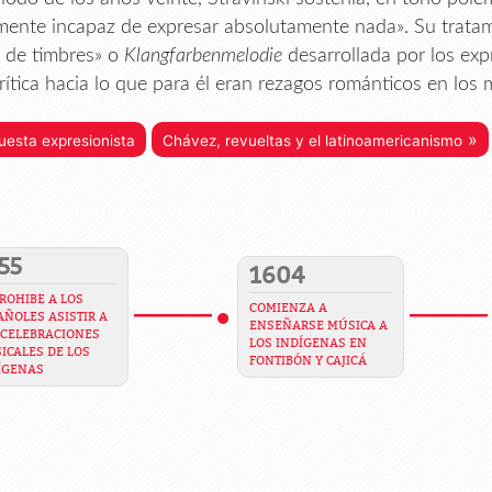
mente incapaz de expresar absolutamente nada». Su tratam
 de timbres» o
Klangfarbenmelodie
desarrollada por los exp
crítica hacia lo que para él eran rezagos románticos en lo
»
uesta expresionista
Chávez, revueltas y el latinoamericanismo
55
1604
PROHIBE A LOS
COMIENZA A
AÑOLES ASISTIR A
ENSEÑARSE MÚSICA A
 CELEBRACIONES
LOS INDÍGENAS EN
ICALES DE LOS
FONTIBÓN Y CAJICÁ
ÍGENAS