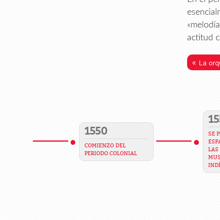
esencial
«melodía
actitud 
«
La orq
15
1550
SE 
ESP
COMIENZO DEL
LAS
PERIODO COLONIAL
MUS
IND