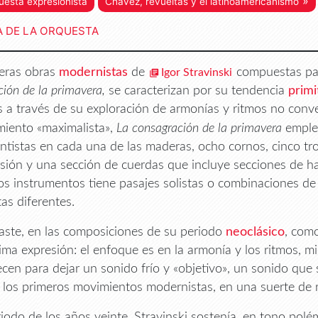
»
uesta expresionista
Chávez, revueltas y el latinoamericanismo
A DE LA ORQUESTA
eras obras
modernistas
de
compuestas para
Igor Stravinski
ción de la primavera,
se caracterizan por su tendencia
primi
 a través de su exploración de armonías y ritmos no conve
miento «maximalista»,
La consagración de la primavera
emple
ntistas en cada una de las maderas, ocho cornos, cinco tr
sión y una sección de cuerdas que incluye secciones de h
os instrumentos tiene pasajes solistas o combinaciones de
as diferentes.
aste, en las composiciones de su periodo
neoclásico
, com
ima expresión: el enfoque es en la armonía y los ritmos, mi
cen para dejar un sonido frío y «objetivo», un sonido que 
los primeros movimientos modernistas, en una suerte de re
riodo de los años veinte, Stravinski sostenía, en tono polé