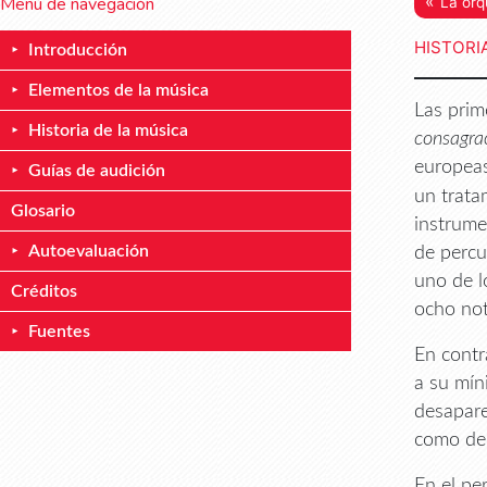
«
Menú de navegación
La orq
HISTORI
Introducción
Elementos de la música
Las prim
Historia de la música
consagra
europeas
Guías de audición
un trata
Glosario
instrume
Autoevaluación
de percu
uno de l
Créditos
ocho not
Fuentes
En contr
a su mín
desapare
como de 
En el pe