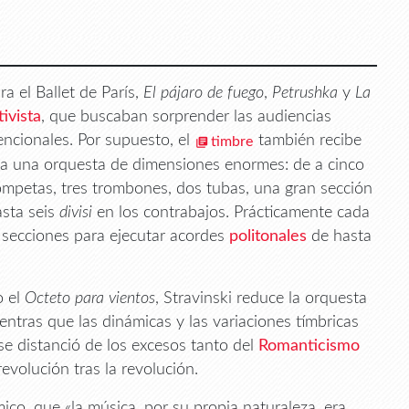
 el Ballet de París,
El pájaro de fuego
,
Petrushka
y
La
tivista
, que buscaban sorprender las audiencias
ncionales. Por supuesto, el
también recibe
timbre
a una orquesta de dimensiones enormes: de a cinco
ompetas, tres trombones, dos tubas, una gran sección
asta seis
divisi
en los contrabajos. Prácticamente cada
 secciones para ejecutar acordes
politonales
de hasta
o el
Octeto para vientos
, Stravinski reduce la orquesta
entras que las dinámicas y las variaciones tímbricas
se distanció de los excesos tanto del
Romanticismo
volución tras la revolución.
mico, que «la música, por su propia naturaleza, era