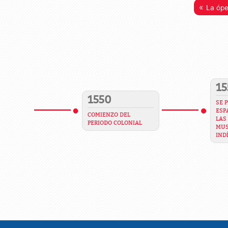
«
La óp
15
1550
SE 
ESP
COMIENZO DEL
LAS
PERIODO COLONIAL
MUS
IND