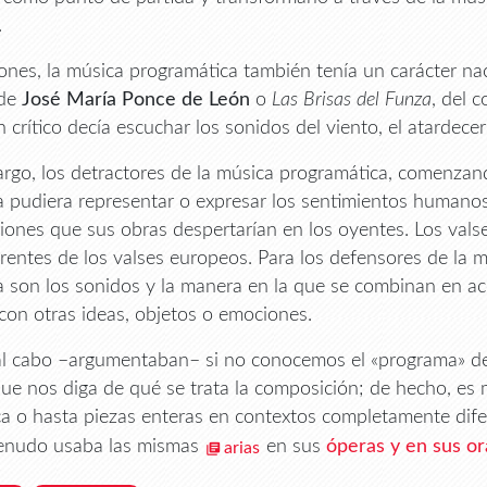
.
ones, la música programática también tenía un carácter nac
 de
José María Ponce de León
o
Las
Brisas del Funza
, del 
n crítico decía escuchar los sonidos del viento, el atardece
rgo, los detractores de la música programática, comenza
a pudiera representar o expresar los sentimientos humano
iones que sus obras despertarían en los oyentes. Los val
rentes de los valses europeos. Para los defensores de la 
a son los sonidos y la manera en la que se combinan en a
 con otras ideas, objetos o emociones.
 al cabo –argumentaban– si no conocemos el «programa» d
ue nos diga de qué se trata la composición; de hecho, es
a o hasta piezas enteras en contextos completamente dife
enudo usaba las mismas
en sus
óperas y en sus or
arias