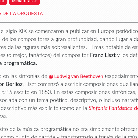
»
era
Miniaturas
A DE LA ORQUESTA
el siglo XIX se comenzaron a publicar en Europa periódicos 
s de los compositores a gran profundidad, dando lugar a d
res de las figuras más sobresalientes. El más notable de est
es (o mejor, fanáticos) del compositor
Franz Liszt
y los de
a programática.
o en las sinfonías de
(especialmente
Ludwig van Beethoven
r Berlioz
, Liszt comenzó a escribir composiciones que ll
o
 n.
5
escrito en 1850. En estas composiciones sinfónicas,
sociada con un tema poético, descriptivo, o incluso narrat
 descriptivo más explícito (como en la
Sinfonía Fantástica
de
a».
sito de la música programática no era simplemente ofrecer
lo como punto de partida y transformarlo a través de la mús