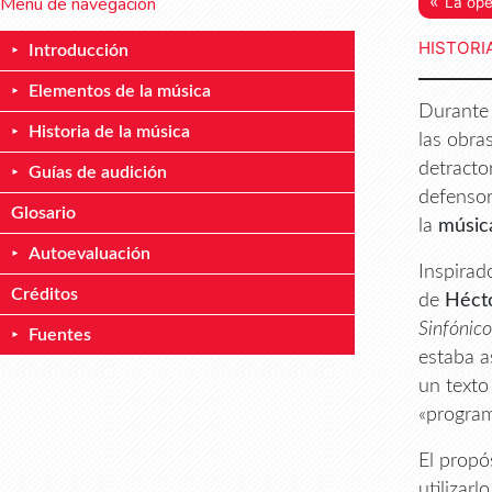
«
Menú de navegación
La óp
HISTORI
Introducción
Elementos de la música
Durante 
Historia de la música
las obra
detracto
Guías de audición
defensor
Glosario
la
músic
Autoevaluación
Inspirad
Créditos
de
Hécto
Sinfónico
Fuentes
estaba a
un texto
«program
El propó
utilizar