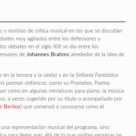
y revistas de crítica musical en los que se discutían
ebates muy agitados entre los defensores y
os debates en el siglo XIX se dio entre los
fensores de
Johannes Brahms
alrededor de la idea de
 en la tercera y la sexta) y en la
Sinfonía Fantástica
amó
poemas sinfónicos
, como su
Prometeo, Poema
 así como en algunas miniaturas para piano, la música
ivo, a veces sugerido por su título o acompañado por
 Berlioz
) que comenzó a conocerse como el
 una representación musical del programa, sino
ica para llegar más allá de lo que podían expresar las