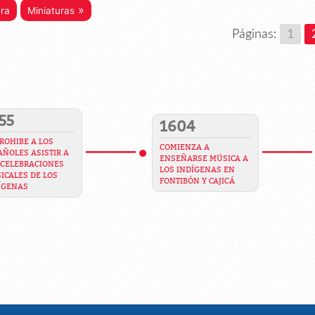
»
era
Miniaturas
Páginas:
1
55
1604
PROHIBE A LOS
COMIENZA A
AÑOLES ASISTIR A
ENSEÑARSE MÚSICA A
 CELEBRACIONES
LOS INDÍGENAS EN
ICALES DE LOS
FONTIBÓN Y CAJICÁ
ÍGENAS