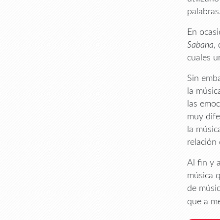
palabras
En ocasi
Sabana
,
cuales u
Sin emba
la músic
las emoc
muy dife
la músic
relación
Al fin y
música q
de músic
que a m