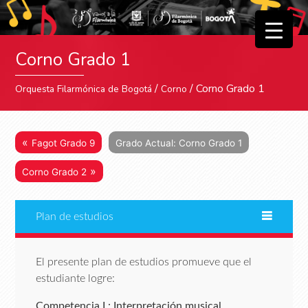
▼
Corno Grado 1
▼
/
/ Corno Grado 1
Orquesta Filarmónica de Bogotá
Corno
«
Fagot Grado 9
Grado Actual: Corno Grado 1
»
Corno Grado 2
Plan de estudios
El presente plan de estudios promueve que el
estudiante logre:
Competencia I : Interpretación musical