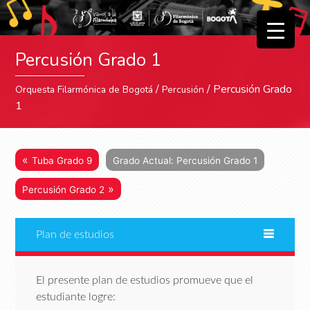
▼
Percusión Grado 1
▼
/
/ Percusión Grado
Orquesta Filarmónica de Bogotá
Percusión
1
«
Tuba Grado 9
Grado Actual: Percusión Grado 1
»
Percusión Grado 2
Plan de estudios
El presente plan de estudios promueve que el
estudiante logre: