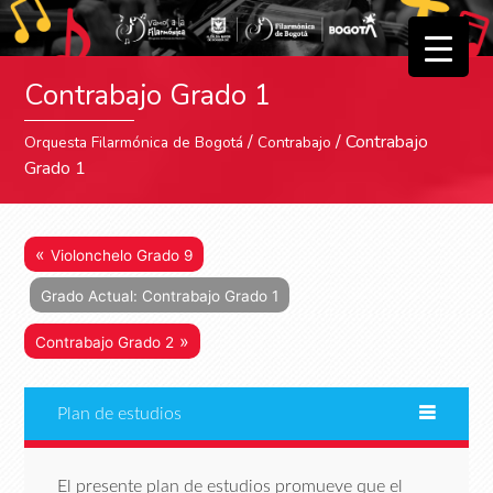
▼
Contrabajo Grado 1
▼
/
/ Contrabajo
Orquesta Filarmónica de Bogotá
Contrabajo
Grado 1
«
Violonchelo Grado 9
Grado Actual: Contrabajo Grado 1
»
Contrabajo Grado 2
Plan de estudios
El presente plan de estudios promueve que el