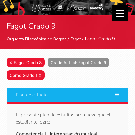
▼
Fagot Grado 9
▼
/
/ Fagot Grado 9
Orquesta Filarmónica de Bogotá
Fagot
«
Fagot Grado 8
Grado Actual: Fagot Grado 9
»
Corno Grado 1
Plan de estudios
El presente plan de estudios promueve que el
estudiante logre:
Competencia I : Interpretación musical