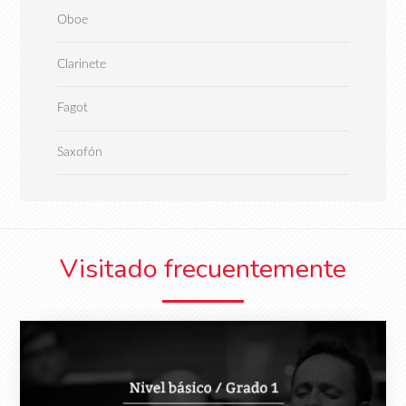
Oboe
Clarinete
Fagot
Saxofón
Visitado frecuentemente