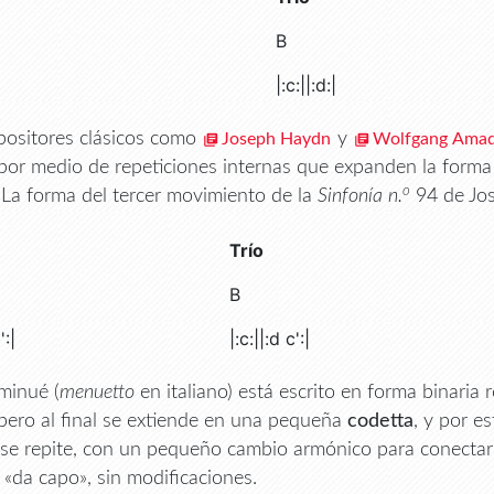
B
|:c:||:d:|
ositores clásicos como
y
Joseph Haydn
Wolfgang Amad
 por medio de repeticiones internas que expanden la forma
o
. La forma del tercer movimiento de la
Sinfonía
n.
94 de Jos
Trío
B
':|
|:c:||:d c':|
 minué (
menuetto
en italiano) está escrito en forma binaria
 pero al final se extiende en una pequeña
codetta
, y por e
se repite, con un pequeño cambio armónico para conectarlo
e «da capo», sin modificaciones.