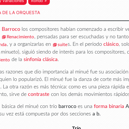
»
 variaciones
Rondó
A DE LA ORQUESTA
l
Barroco
los compositores habían comenzado a escribir ver
l
, pensadas para ser escuchadas y no tanto
Renacimiento
, y a organizarlas en
s. En el período
clásico
, so
nda
suite
o
minueto
), siguió siendo de interés para los compositores,
de la
sinfonía clásica
.
iento
as razones que dio importancia al minué fue su asociación c
 quien lo popularizó. El minué fue la danza de corte más im
. La otra razón es más técnica: como es una pieza rápida 
to, sirve de
contraste
con los demás movimientos rápidos d
 básica del minué con trío
barroco
es una
forma binaria
A
su vez está compuesta por dos secciones
a b.
Trío