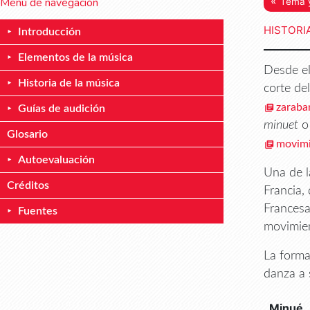
«
Menú de navegación
Tema y
HISTORI
Introducción
Elementos de la música
Desde e
Historia de la música
corte de
zaraba
Guías de audición
minuet
Glosario
movim
Autoevaluación
Una de l
Créditos
Francia,
Francesa
Fuentes
movimien
La forma
danza a 
Minué