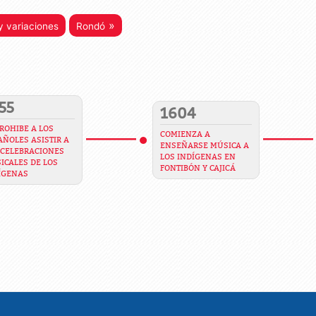
»
 variaciones
Rondó
55
1604
PROHIBE A LOS
COMIENZA A
AÑOLES ASISTIR A
ENSEÑARSE MÚSICA A
 CELEBRACIONES
LOS INDÍGENAS EN
ICALES DE LOS
FONTIBÓN Y CAJICÁ
ÍGENAS