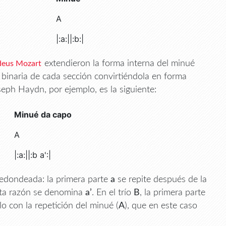
A
|:a:||:b:|
extendieron la forma interna del minué
eus Mozart
 binaria de cada sección convirtiéndola en forma
eph Haydn, por ejemplo, es la siguiente:
Minué da capo
A
|:a:||:b a':|
 redondeada: la primera parte
a
se repite después de la
sta razón se denomina
a’
. En el trío
B
, la primera parte
 con la repetición del minué (
A
), que en este caso