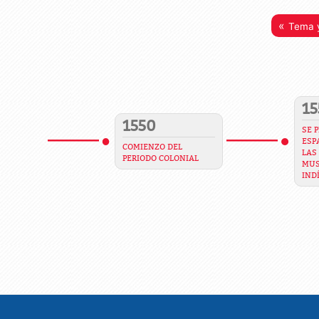
«
Tema y
15
1550
SE 
ESP
COMIENZO DEL
LAS
PERIODO COLONIAL
MUS
IND