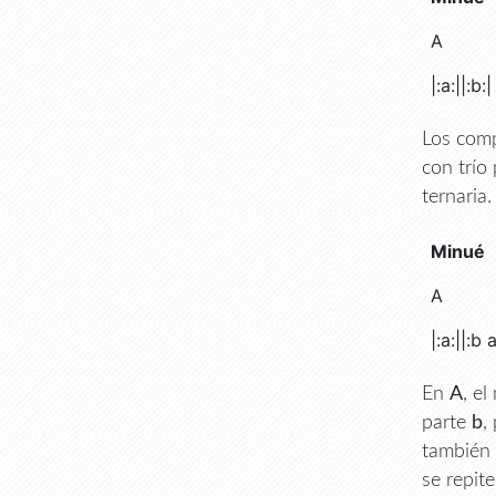
A
|:a:||:b:|
Los comp
con trío
ternaria
Minué
A
|:a:||:b a
En
A
, el
parte
b
,
también 
se repit