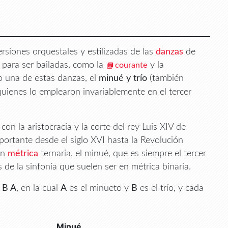
siones orquestales y estilizadas de las
danzas
de
 para ser bailadas, como la
y la
courante
lo una de estas danzas, el
minué y trío
(también
 quienes lo emplearon invariablemente en el tercer
on la aristocracia y la corte del rey Luis XIV de
portante desde el siglo XVI hasta la Revolución
en
métrica
ternaria, el minué, que es siempre el tercer
e la sinfonía que suelen ser en métrica binaria.
 B A
, en la cual
A
es el minueto y
B
es el trío, y cada
Minué