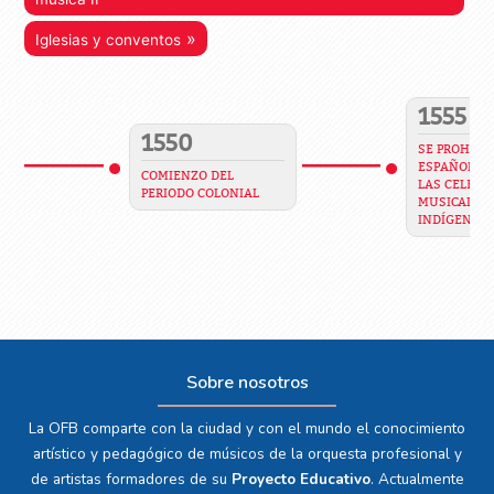
»
Iglesias y conventos
1555
1550
SE PROHIBE 
ESPAÑOLES 
COMIENZO DEL
LAS CELEBR
PERIODO COLONIAL
MUSICALES 
INDÍGENAS
Sobre nosotros
La OFB comparte con la ciudad y con el mundo el conocimiento
artístico y pedagógico de músicos de la orquesta profesional y
de artistas formadores de su
Proyecto Educativo
. Actualmente