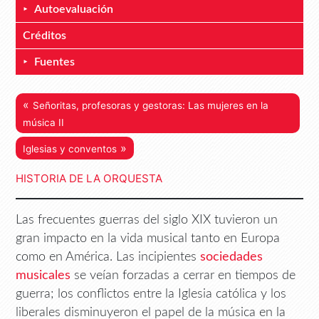
Autoevaluación
Créditos
Fuentes
«
Señoritas, profesoras y gestoras: Las mujeres en la
música II
»
Iglesias y conventos
HISTORIA DE LA ORQUESTA
Las frecuentes guerras del siglo XIX tuvieron un
gran impacto en la vida musical tanto en Europa
como en América. Las incipientes
sociedades
musicales
se veían forzadas a cerrar en tiempos de
guerra; los conflictos entre la Iglesia católica y los
liberales disminuyeron el papel de la música en la