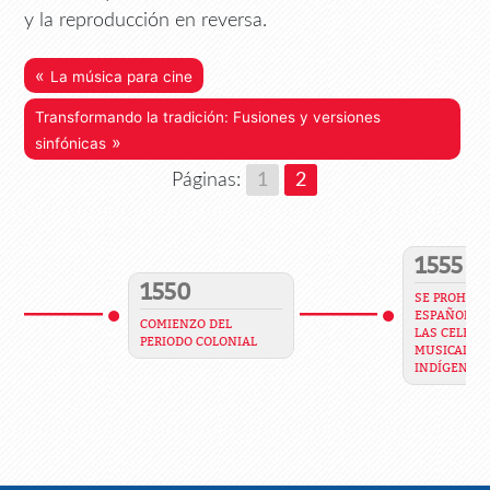
y la reproducción en reversa.
«
La música para cine
Transformando la tradición: Fusiones y versiones
»
sinfónicas
Páginas:
1
2
1555
1550
SE PROHIBE 
ESPAÑOLES 
COMIENZO DEL
LAS CELEBR
PERIODO COLONIAL
MUSICALES 
INDÍGENAS