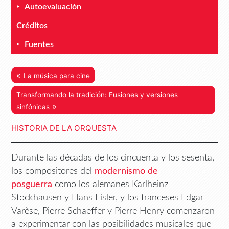
Autoevaluación
Créditos
Fuentes
«
La música para cine
Transformando la tradición: Fusiones y versiones
»
sinfónicas
HISTORIA DE LA ORQUESTA
Durante las décadas de los cincuenta y los sesenta,
los compositores del
modernismo de
posguerra
como los alemanes Karlheinz
Stockhausen y Hans Eisler, y los franceses Edgar
Varèse, Pierre Schaeffer y Pierre Henry comenzaron
a experimentar con las posibilidades musicales que