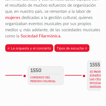
el resultado de muchos esfuerzos de organización
que, en nuestro país, se remontan a la labor de
mujeres
dedicadas a la gestión cultural, quienes
organizaban eventos musicales por sus propios
medios y, más adelante, de las sociedades musicales
como la
Sociedad Filarmónica
.
«
»
La orquesta y el concierto
Tipos de escucha
1555
1550
SE PROHIBE 
ESPAÑOLES 
COMIENZO DEL
LAS CELEBR
PERIODO COLONIAL
MUSICALES 
INDÍGENAS