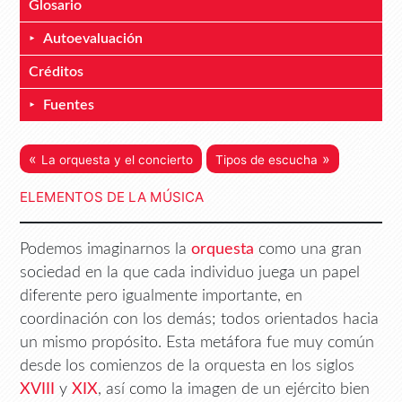
Glosario
Autoevaluación
Créditos
Fuentes
«
»
La orquesta y el concierto
Tipos de escucha
ELEMENTOS DE LA MÚSICA
Podemos imaginarnos la
orquesta
como una gran
sociedad en la que cada individuo juega un papel
diferente pero igualmente importante, en
coordinación con los demás; todos orientados hacia
un mismo propósito. Esta metáfora fue muy común
desde los comienzos de la orquesta en los siglos
XVIII
y
XIX
, así como la imagen de un ejército bien