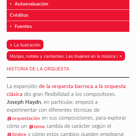
Autoevaluación
Créditos
Fuentes
«
La Ilustración
»
Monjas, nobles y cantantes: Las mujeres en la música I
HISTORIA DE LA ORQUESTA
La expansión
de la orquesta barroca a la orquesta
clásica
dio gran flexibilidad a los compositores.
Joseph Haydn
, en particular, empezó a
experimentar con diferentes técnicas de
en sus composiciones, para explorar
orquestación
cómo un
cambia de carácter según el
tema
y cómo estos cambios pueden emplearse
timbre