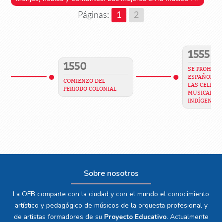
Páginas:
1
2
1555
1550
SE PROHIBE 
ESPAÑOLES 
COMIENZO DEL
LAS CELEBR
PERIODO COLONIAL
MUSICALES 
INDÍGENAS
Sobre nosotros
La OFB comparte con la ciudad y con el mundo el conocimiento
artístico y pedagógico de músicos de la orquesta profesional y
de artistas formadores de su
Proyecto Educativo
. Actualmente