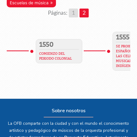
»
Escuelas de música
Páginas:
1
2
1555
1550
SE PROHIBE 
ESPAÑOLES 
COMIENZO DEL
LAS CELEBR
PERIODO COLONIAL
MUSICALES 
INDÍGENAS
Sobre nosotros
La OFB comparte con la ciudad y con el mundo el conocimiento
artístico y pedagógico de músicos de la orquesta profesional y