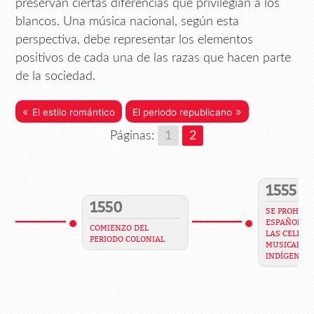
preservan ciertas diferencias que privilegian a los
blancos. Una música nacional, según esta
perspectiva, debe representar los elementos
positivos de cada una de las razas que hacen parte
de la sociedad.
«
»
El estilo romántico
El periodo republicano
Páginas:
1
2
1555
1550
SE PROHIBE 
ESPAÑOLES 
COMIENZO DEL
LAS CELEBR
PERIODO COLONIAL
MUSICALES 
INDÍGENAS