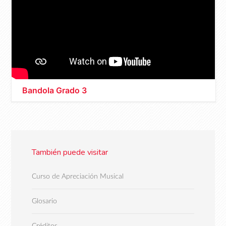
Bandola Grado 3
También puede visitar
Curso de Apreciación Musical
Glosario
Créditos