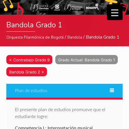
▼
Bandola Grado 1
▼
/
/ Bandola Grado 1
Orquesta Filarmónica de Bogotá
Bandola
«
Contrabajo Grado 9
Grado Actual: Bandola Grado 1
»
Bandola Grado 2
Plan de estudios
El presente plan de estudios promueve que el
estudiante logre:
Competencia I : Interpretación musical