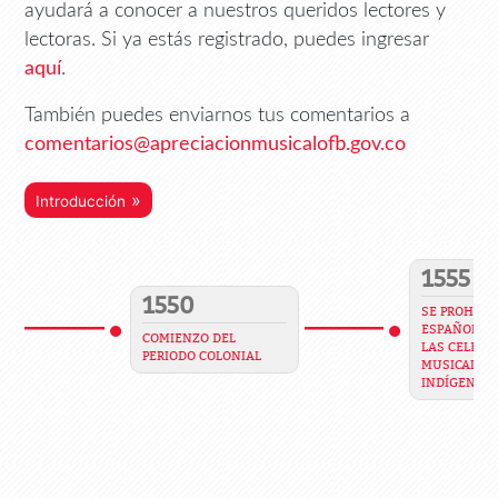
ayudará a conocer a nuestros queridos lectores y
lectoras. Si ya estás registrado, puedes ingresar
aquí
.
También puedes enviarnos tus comentarios a
comentarios@apreciacionmusicalofb.gov.co
»
Introducción
1555
1550
SE PROHIBE 
ESPAÑOLES 
COMIENZO DEL
LAS CELEBR
PERIODO COLONIAL
MUSICALES 
INDÍGENAS