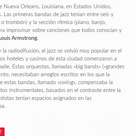
 de Nueva Orleans, Louisiana, en Estados Unidos,
 Las primeras bandas de jazz tenían entre seis y
 o trombón) y la sección rítmica (piano, banjo,
para improvisar sobre canciones que todos conocían y
Louis Armstrong
.
 la radiodifusión, el jazz se volvió muy popular en el
Los hoteles y casinos de esta ciudad comenzaron a
aile. Estas orquestas, llamadas «big bands» («grandes
anto, necesitaban arreglos escritos en los que la
 de estas bandas, llamado «swing», compensaba la
tos instrumentales, basados en el contraste entre la
listas tenían espacios asignados en las
ba.
2