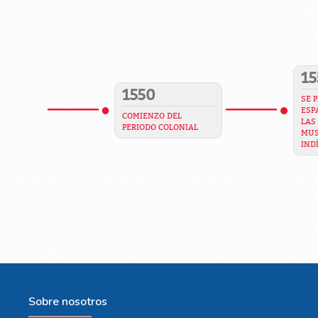
15
1550
SE 
ESP
COMIENZO DEL
LAS
PERIODO COLONIAL
MUS
IND
Sobre nosotros