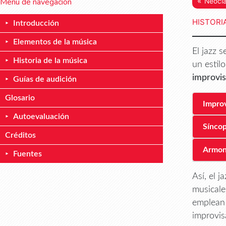
«
Menú de navegación
Neocl
HISTORI
Introducción
Elementos de la música
El jazz 
Historia de la música
un estil
improvis
Guías de audición
Glosario
Improv
Autoevaluación
Sínco
Créditos
Armon
Fuentes
Así, el 
musicale
emplean 
improvis