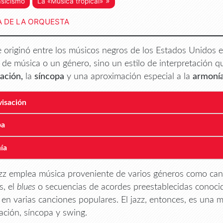
»
asicismo
La «Música tropical»
A DE LA ORQUESTA
se originó entre los músicos negros de los Estados Unidos e
o de música o un género, sino un estilo de interpretación qu
ación,
la
síncopa
y una aproximación especial a la
armoní
isación
pa
ía
jazz emplea música proveniente de varios géneros como can
s, el
blues
o secuencias de acordes preestablecidas conocid
en varias canciones populares. El jazz, entonces, es una m
ación, síncopa y swing.