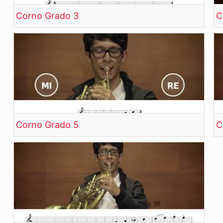
Corno Grado 3
C
Corno Grado 5
C