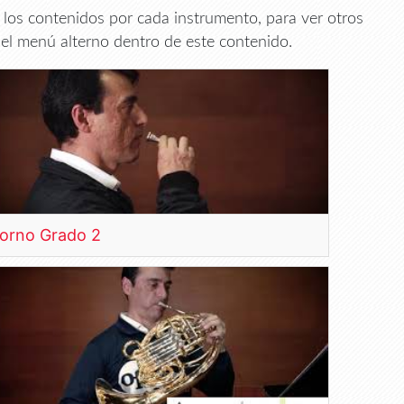
r los contenidos por cada instrumento, para ver otros
el menú alterno dentro de este contenido.
orno Grado 2