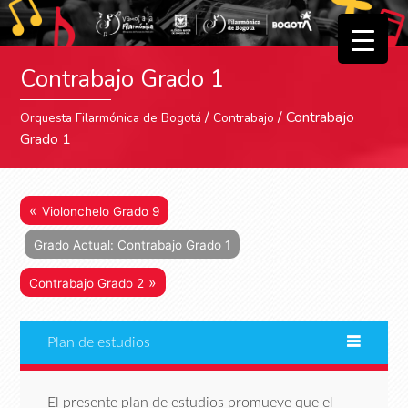
▼
Contrabajo Grado 1
▼
/
/ Contrabajo
Orquesta Filarmónica de Bogotá
Contrabajo
Grado 1
«
Violonchelo Grado 9
Grado Actual: Contrabajo Grado 1
»
Contrabajo Grado 2
Plan de estudios
El presente plan de estudios promueve que el