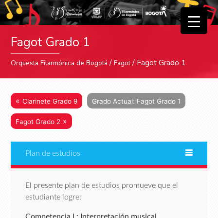
▼
Fagot Grado 1
▼
/
/ Fagot Grado 1
Orquesta Filarmónica de Bogotá
Fagot
«
Clarinete Grado 9
Grado Actual: Fagot Grado 1
»
Fagot Grado 2
Plan de estudios
El presente plan de estudios promueve que el
estudiante logre:
Competencia I : Interpretación musical