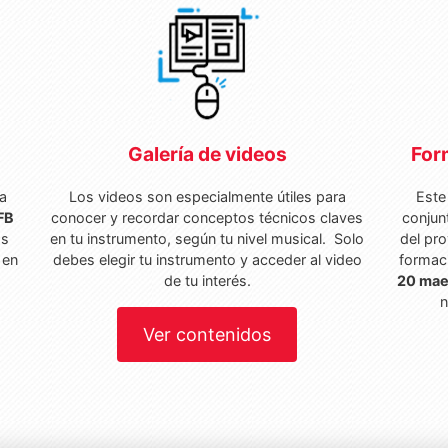
Galería de videos
For
 a
Los videos son especialmente útiles para
Este
FB
conocer y recordar conceptos técnicos claves
conjun
ás
en tu instrumento, según tu nivel musical. Solo
del pr
 en
debes elegir tu instrumento y acceder al video
formaci
a
de tu interés.
20 mae
n
Ver contenidos