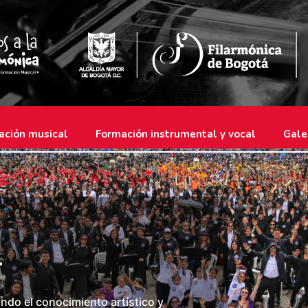
ación musical
Formación instrumental y vocal
Gale
l
ndo el conocimiento artístico y