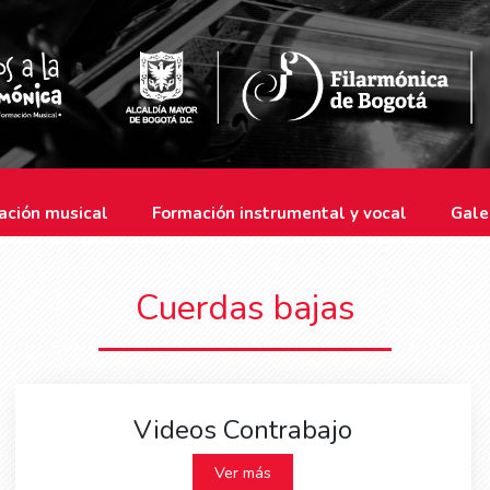
ación musical
Formación instrumental y vocal
Gale
Cuerdas bajas
Videos Contrabajo
Ver más