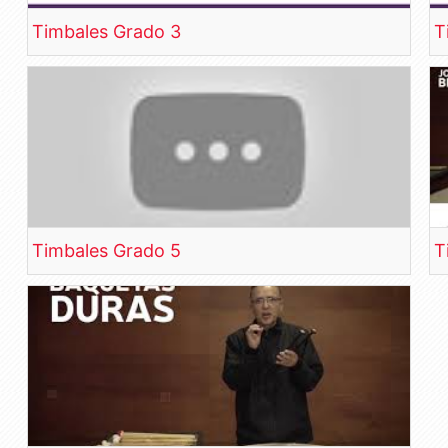
Timbales Grado 3
T
Timbales Grado 5
T