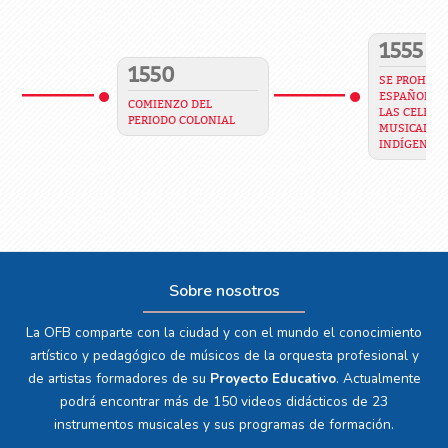
1555
1550
SE PROHIBE 
ESPAÑOLES 
COMIENZO DEL
LAS CELEBR
PERIODO COLONIAL
MUSICALES 
INDÍGENAS
Sobre nosotros
La OFB comparte con la ciudad y con el mundo el conocimiento
artístico y pedagógico de músicos de la orquesta profesional y
de artistas formadores de su
Proyecto Educativo
. Actualmente
podrá encontrar más de 150 videos didácticos de 23
instrumentos musicales y sus programas de formación.