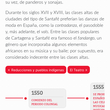
su vez, de panderos y sonajas.
Durante los siglos XVII y XVIII, las clases altas de
ciudades del tipo de Santafé preferían las danzas de
moda en España, como la
contradanza
, el pasodoble
y, más adelante, el
vals
. Entre las clases populares
de Cartagena y Santafé era famoso el
fandango
, un
género que incorporaba algunos elementos
africanos en su música y su baile; por supuesto, era
considerado indecente entre las clases altas.
«
»
Reducciones y pueblos indígenas
El Teatro
1555
1550
SE PROHIBE 
ESPAÑOLES 
COMIENZO DEL
LAS CELEBR
PERIODO COLONIAL
MUSICALES 
INDÍGENAS