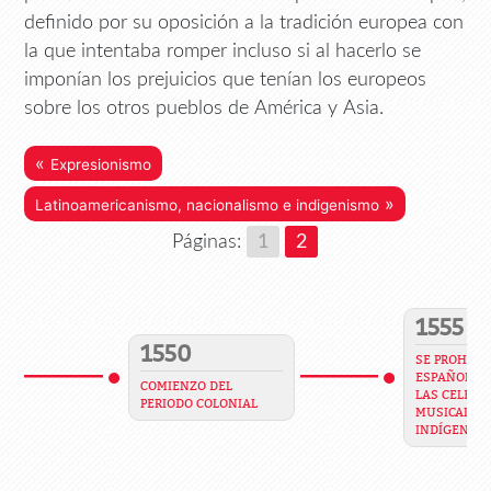
definido por su oposición a la tradición europea con
la que intentaba romper incluso si al hacerlo se
imponían los prejuicios que tenían los europeos
sobre los otros pueblos de América y Asia.
«
Expresionismo
»
Latinoamericanismo, nacionalismo e indigenismo
Páginas:
1
2
1555
1550
SE PROHIBE 
ESPAÑOLES 
COMIENZO DEL
LAS CELEBR
PERIODO COLONIAL
MUSICALES 
INDÍGENAS