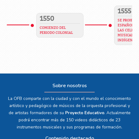
1555
1550
SE PROHIBE 
ESPAÑOLES 
COMIENZO DEL
LAS CELEBR
PERIODO COLONIAL
MUSICALES 
INDÍGENAS
Sobre nosotros
La OFB comparte con la ciudad y con el mundo el conocimiento
artístico y pedagógico de músicos de la orquesta profesional y
de artistas formadores de su
Proyecto Educativo
. Actualmente
podrá encontrar más de 150 videos didácticos de 23
instrumentos musicales y sus programas de formación.
Contenido destacado