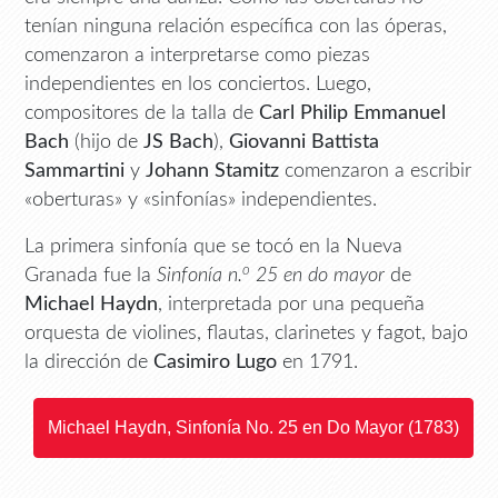
tenían ninguna relación específica con las óperas,
comenzaron a interpretarse como piezas
independientes en los conciertos. Luego,
compositores de la talla de
Carl Philip Emmanuel
Bach
(hijo de
JS Bach
),
Giovanni Battista
Sammartini
y
Johann Stamitz
comenzaron a escribir
«oberturas» y «sinfonías» independientes.
La primera sinfonía que se tocó en la Nueva
o
Granada fue la
Sinfonía n.
25 en do mayor
de
Michael Haydn
, interpretada por una pequeña
orquesta de violines, flautas, clarinetes y fagot, bajo
la dirección de
Casimiro Lugo
en 1791.
Michael Haydn, Sinfonía No. 25 en Do Mayor (1783)