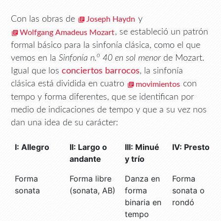
Con las obras de
y
Joseph Haydn
, se estableció un patrón
Wolfgang Amadeus Mozart
formal básico para la sinfonía clásica, como el que
o
vemos en la
Sinfonía n.
40 en sol menor
de Mozart.
Igual que los
conciertos barrocos
, la sinfonía
clásica está dividida en cuatro
con
movimientos
tempo y forma diferentes, que se identifican por
medio de indicaciones de tempo y que a su vez nos
dan una idea de su carácter:
I: Allegro
II: Largo o
III: Minué
IV: Presto
andante
y trío
Forma
Forma libre
Danza en
Forma
sonata
(sonata, AB)
forma
sonata o
binaria en
rondó
tempo