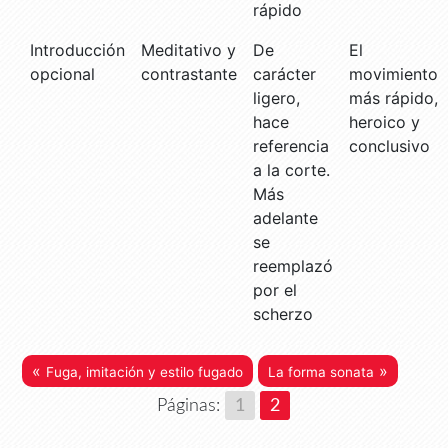
rápido
Introducción
Meditativo y
De
El
opcional
contrastante
carácter
movimiento
ligero,
más rápido,
hace
heroico y
referencia
conclusivo
a la corte.
Más
adelante
se
reemplazó
por el
scherzo
«
»
Fuga, imitación y estilo fugado
La forma sonata
Páginas:
1
2