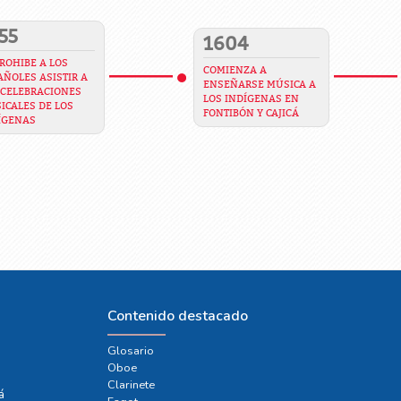
55
1604
PROHIBE A LOS
COMIENZA A
AÑOLES ASISTIR A
ENSEÑARSE MÚSICA A
 CELEBRACIONES
LOS INDÍGENAS EN
ICALES DE LOS
FONTIBÓN Y CAJICÁ
ÍGENAS
Contenido destacado
Glosario
Oboe
e
Clarinete
á