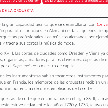
inticuatro violines del rey
De la orquesta barroca a la orquesta clá
A DE LA ORQUESTA
 y la gran capacidad técnica que se desarrollaron con
Los ve
ón para otros príncipes en Alemania e Italia, quienes siemp
orquestas profesionales. Los músicos alemanes, por ejemplo
s y traer a sus cortes la música de moda.
glo XVIII, las cortes de ciudades como Dresden y Viena ya
s, organistas, afinadores para los clavecines, copistas de 
s por el
Kapellmeister
o maestro de capilla.
e los instrumentistas sabían tocar otros instrumentos pa
 que en Francia, los miembros de las orquestas recibían un
ponían por encima de otros empleados de la corte.
rquestas de corte que encontramos en el siglo XVIII, la m
uesta estuvo activa entre los años 1720 y 1778, y tuvo un 