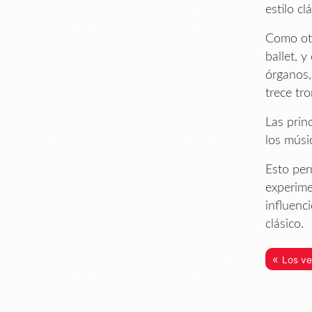
estilo cl
Como otr
ballet, 
órganos,
trece tr
Las prin
los músi
Esto per
experime
influenc
clásico.
«
Los ve