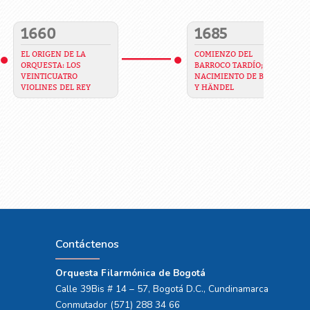
1660
1685
EL ORIGEN DE LA
COMIENZO DEL
ORQUESTA: LOS
BARROCO TARDÍO;
VEINTICUATRO
NACIMIENTO DE BACH
VIOLINES DEL REY
Y HÄNDEL
Contáctenos
Orquesta Filarmónica de Bogotá
Calle 39Bis # 14 – 57, Bogotá D.C., Cundinamarca
Conmutador (571) 288 34 66