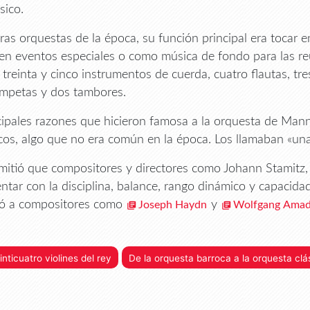
ásico.
as orquestas de la época, su función principal era tocar e
y en eventos especiales o como música de fondo para las re
 treinta y cinco instrumentos de cuerda, cuatro flautas, tres
ompetas y dos tambores.
cipales razones que hicieron famosa a la orquesta de Mannh
cos, algo que no era común en la época. Los llamaban «una
mitió que compositores y directores como Johann Stamitz,
ntar con la disciplina, balance, rango dinámico y capacida
ió a compositores como
y
Joseph Haydn
Wolfgang Amad
inticuatro violines del rey
De la orquesta barroca a la orquesta clá