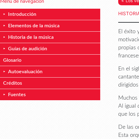
«
Menú de navegación
Los ve
HISTORI
Introducción
Elementos de la música
El éxito
Historia de la música
motivaci
propias 
Guías de audición
francese
Glosario
En el si
Autoevaluación
cantante
Créditos
dirigido
Fuentes
Muchos d
Al igual
que los 
De las o
Esta orq