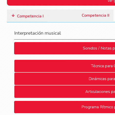
Ver 
Competencia II
Competencia I
Interpretación musical
Sonidos / Notas 
Técnica para
Dinámicas par
Articulaciones p
Programa Rítmico 