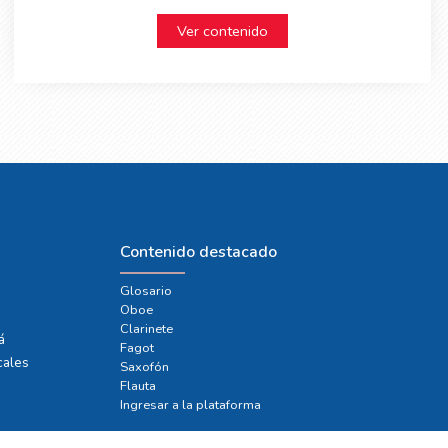
Ver contenido
Contenido destacado
Glosario
Oboe
e
Clarinete
á
Fagot
cales
Saxofón
Flauta
Ingresar a la plataforma