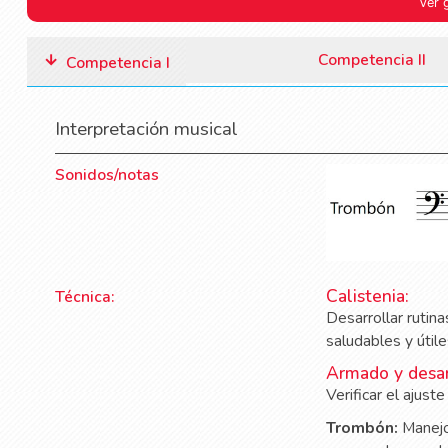
Ver 
Competencia II
Competencia I
Interpretación musical
Sonidos/notas
Calistenia:
Técnica:
Desarrollar rutin
saludables y útile
Armado y desa
Verificar el ajust
Trombón:
Manejo 