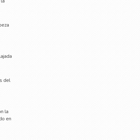
 la
abeza
lajada
s del
on la
ndo en