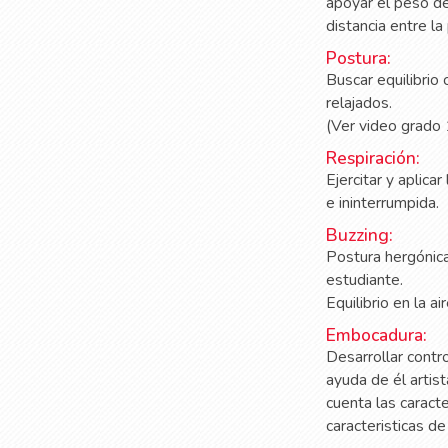
apoyar el peso de
distancia entre la
Postura:
Buscar equilibrio
relajados.
(Ver video grado 
Respiración:
Ejercitar y aplica
e ininterrumpida.
Buzzing:
Postura hergónica
estudiante.
Equilibrio en la a
Embocadura:
Desarrollar contro
ayuda de él artis
cuenta las caract
caracteristicas d