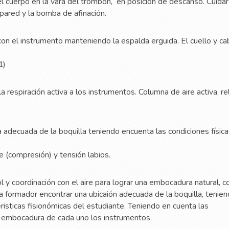
l cuerpo en la vara del trombón,
en posición de descanso. Cuidar
 pared y la bomba de afinación.
 con el instrumento manteniendo la espalda erguida. El cuello y c
1)
r la respiración activa a los instrumentos. Columna de aire activa, re
 adecuada de la boquilla teniendo encuenta las condiciones física
ire (compresión) y tensión labios.
l y coordinación con el aire para lograr una embocadura natural, c
ta formador encontrar una ubicaión adecuada de la boquilla, tenie
eristicas fisionómicas del estudiante. Teniendo en cuenta las
e embocadura de cada uno los instrumentos.