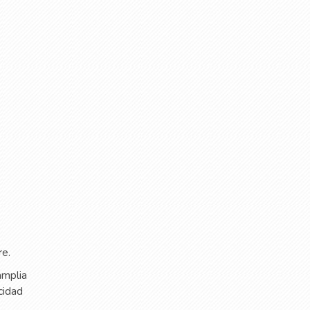
re.
amplia
cidad