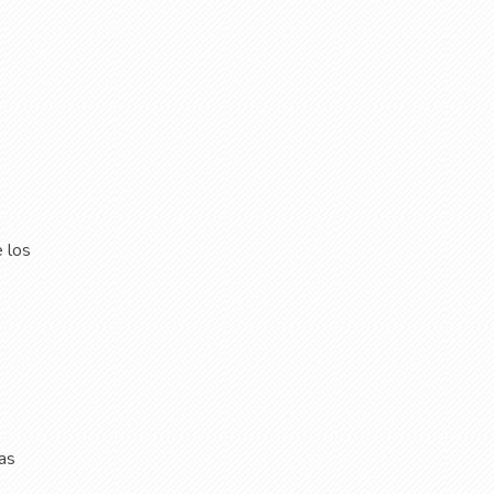
e los
cas