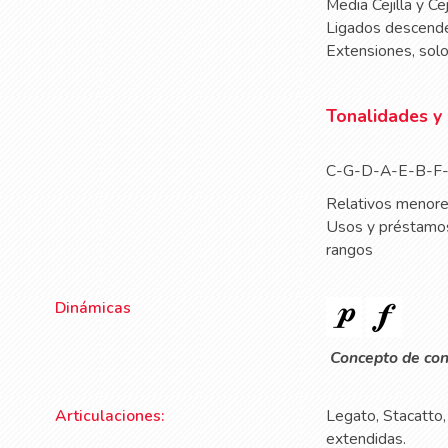
Media Cejilla y Ce
Ligados descende
Extensiones, solo
Tonalidades y 
C-G-D-A-E-B-F
Relativos menor
Usos y préstamos 
rangos
Dinámicas
Concepto de cont
Articulaciones:
Legato, Stacatto,
extendidas.