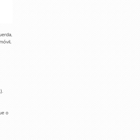
uerda,
móvil.
).
ue o