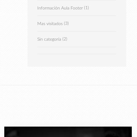
(1)
Información Aula Footer
(3)
Mas visitados
(2)
Sin categoría