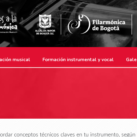
ación musical
Formación instrumental y vocal
Gale
ordar conceptos técnicos claves en tu instrumento, según 