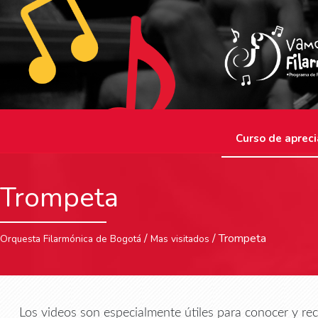
Curso de apreci
Trompeta
/
/ Trompeta
Orquesta Filarmónica de Bogotá
Mas visitados
Los videos son especialmente útiles para conocer y rec