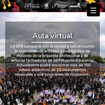
▼
▼
Aula virtual
La OFB comparte con la ciudad y con el mundo
el conocimiento artístico y pedagógico de
músicos de la orquesta profesional y de
artistas formadores de su Proyecto Educativo
. Actualmente podrá encontrar más de 150
videos didácticos de 23 instrumentos
musicales y sus programas de formación.