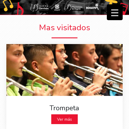
▼
Mas visitados
▼
Trompeta
Ver más