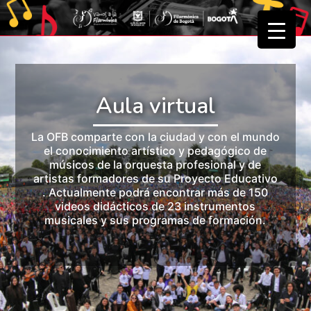
▼
▼
Aula virtual
La OFB comparte con la ciudad y con el mundo
el conocimiento artístico y pedagógico de
músicos de la orquesta profesional y de
artistas formadores de su Proyecto Educativo
. Actualmente podrá encontrar más de 150
videos didácticos de 23 instrumentos
musicales y sus programas de formación.