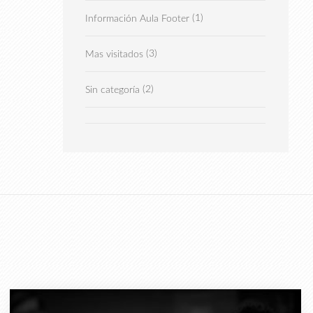
(1)
Información Aula Footer
(3)
Mas visitados
(2)
Sin categoría