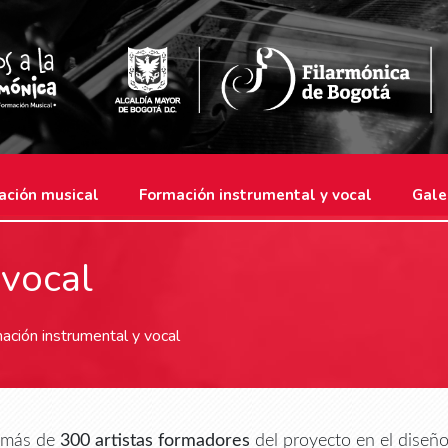
ación musical
Formación instrumental y vocal
Gale
 vocal
ación instrumental y vocal
e más de
300 artistas formadores
del proyecto en el diseño