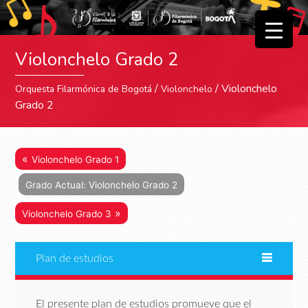
▼
Violonchelo Grado 2
▼
/
/ Violonchelo
Orquesta Filarmónica de Bogotá
Violonchelo
Grado 2
«
Violonchelo Grado 1
Grado Actual: Violonchelo Grado 2
»
Violonchelo Grado 3
Plan de estudios
El presente plan de estudios promueve que el