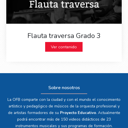
Flauta traversa Grado 3
Ver contenido
Sobre nosotros
La OFB comparte con la ciudad y con el mundo el conocimiento
artístico y pedagógico de músicos de la orquesta profesional y
de artistas formadores de su
Proyecto Educativo
. Actualmente
podrá encontrar más de 150 videos didácticos de 23
instrumentos musicales y sus programas de formación.