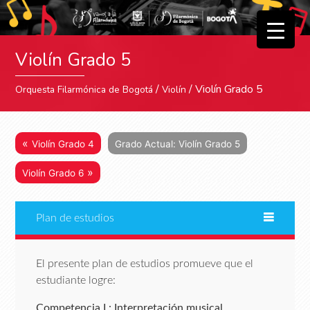
▼
Violín Grado 5
▼
/
/ Violín Grado 5
Orquesta Filarmónica de Bogotá
Violín
«
Violín Grado 4
Grado Actual: Violín Grado 5
»
Violín Grado 6
Plan de estudios
El presente plan de estudios promueve que el
estudiante logre:
Competencia I : Interpretación musical