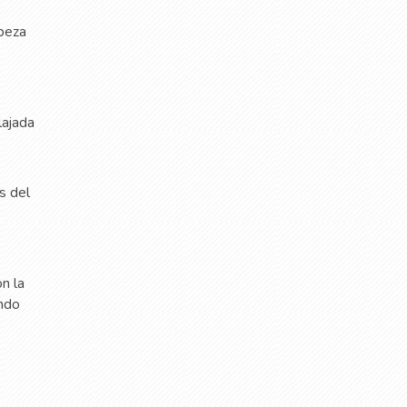
abeza
lajada
s del
on la
endo