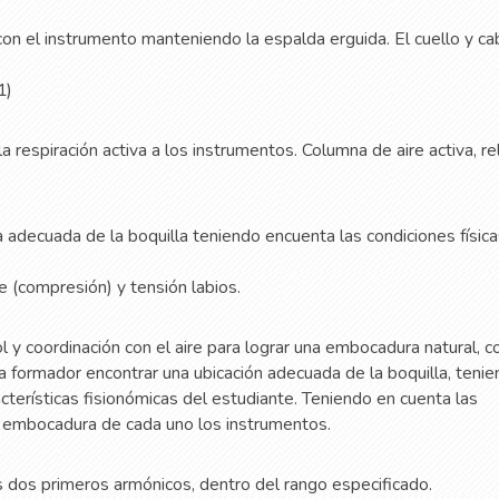
 con el instrumento manteniendo la espalda erguida. El cuello y c
1)
r la respiración activa a los instrumentos. Columna de aire activa, re
 adecuada de la boquilla teniendo encuenta las condiciones física
ire (compresión) y tensión labios.
l y coordinación con el aire para lograr una embocadura natural, c
ta formador encontrar una ubicación adecuada de la boquilla, teni
acterísticas fisionómicas del estudiante. Teniendo en cuenta las
e embocadura de cada uno los instrumentos.
os dos primeros armónicos, dentro del rango especificado.