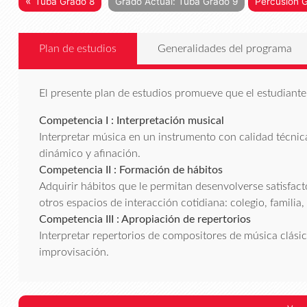
«
Tuba Grado 8
Grado Actual: Tuba Grado 9
Percusión G
Plan de estudios
Generalidades del programa
El presente plan de estudios promueve que el estudiante 
Competencia I : Interpretación musical
Interpretar música en un instrumento con calidad técnica
dinámico y afinación.
Competencia II : Formación de hábitos
Adquirir hábitos que le permitan desenvolverse satisfa
otros espacios de interacción cotidiana: colegio, familia,
Competencia III : Apropiación de repertorios
Interpretar repertorios de compositores de música clásica,
improvisación.