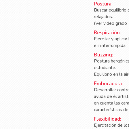
Postura:
Buscar equilibrio
relajados.
(Ver video grado 
Respiración:
Ejercitar y aplica
e ininterrumpida.
Buzzing:
Postura hergónica
estudiante.
Equilibrio en la a
Embocadura:
Desarrollar contro
ayuda de él artis
en cuenta las car
características d
Flexibilidad:
Ejercitación de l