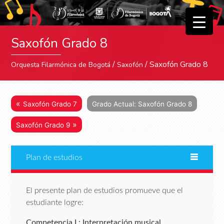
▼
Saxofón Grado 8
▼
/
/ Saxofón Grado 8
Orquesta Filarmónica de Bogotá
Saxofón
«
Saxofón Grado 7
Grado Actual: Saxofón Grado 8
»
Saxofón Grado 9
Plan de estudios
El presente plan de estudios promueve que el
estudiante logre:
Competencia I : Interpretación musical