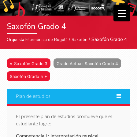
▼
Saxofón Grado 4
▼
/
/ Saxofón Grado 4
Orquesta Filarmónica de Bogotá
Saxofón
«
Saxofón Grado 3
Grado Actual: Saxofón Grado 4
»
Saxofón Grado 5
Plan de estudios
El presente plan de estudios promueve que el
estudiante logre:
Competencia I : Interpretación musical