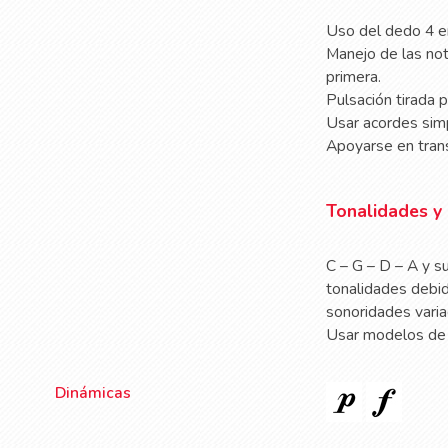
Uso del dedo 4 en
Manejo de las not
primera.
Pulsación tirada 
Usar acordes simp
Apoyarse en trans
Tonalidades y 
C – G – D – A y s
tonalidades debid
sonoridades vari
Usar modelos de 
Dinámicas