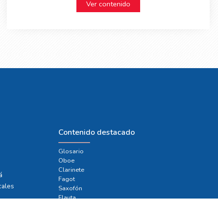
Ver contenido
Contenido destacado
Glosario
Oboe
e
Clarinete
á
Fagot
cales
Saxofón
Flauta
Ingresar a la plataforma