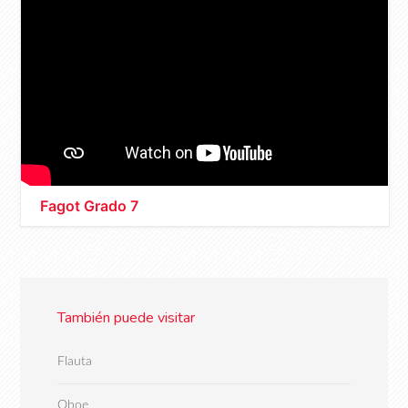
Fagot Grado 7
También puede visitar
Flauta
Oboe