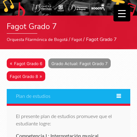
▼
Fagot Grado 7
▼
/
/ Fagot Grado 7
Orquesta Filarmónica de Bogotá
Fagot
«
Fagot Grado 6
Grado Actual: Fagot Grado 7
»
Fagot Grado 8
Plan de estudios
El presente plan de estudios promueve que el
estudiante logre:
Competencia I : Interpretación musical