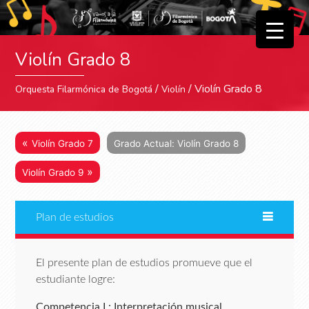
▼
Violín Grado 8
▼
/
/ Violín Grado 8
Orquesta Filarmónica de Bogotá
Violín
«
Violín Grado 7
Grado Actual: Violín Grado 8
»
Violín Grado 9
Plan de estudios
El presente plan de estudios promueve que el
estudiante logre:
Competencia I : Interpretación musical