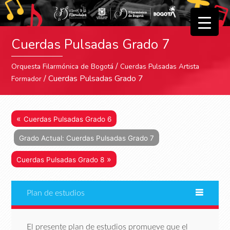
▼
Cuerdas Pulsadas Grado 7
▼
/
Orquesta Filarmónica de Bogotá
Cuerdas Pulsadas Artista
/ Cuerdas Pulsadas Grado 7
Formador
«
Cuerdas Pulsadas Grado 6
Grado Actual: Cuerdas Pulsadas Grado 7
»
Cuerdas Pulsadas Grado 8
Plan de estudios
El presente plan de estudios promueve que el