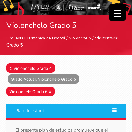
▼
Violonchelo Grado 5
▼
/
/ Violonchelo
Orquesta Filarmónica de Bogotá
Violonchelo
Grado 5
«
Violonchelo Grado 4
Grado Actual: Violonchelo Grado 5
»
Violonchelo Grado 6
Plan de estudios
El presente plan de estudios promueve que el