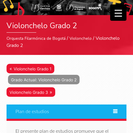
▼
Violonchelo Grado 2
▼
/
/ Violonchelo
Orquesta Filarmónica de Bogotá
Violonchelo
Grado 2
«
Violonchelo Grado 1
Grado Actual: Violonchelo Grado 2
»
Violonchelo Grado 3
Plan de estudios
El presente plan de estudios promueve que el