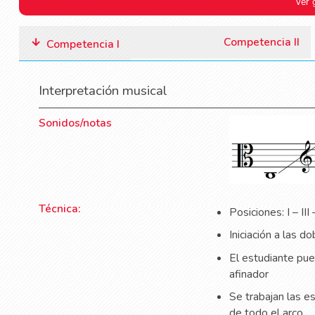
Ver 
Competencia II
Competencia I
Interpretación musical
Sonidos/notas
Técnica:
Posiciones: I – III 
Iniciación a las do
El estudiante pue
afinador
Se trabajan las es
de todo el arco.