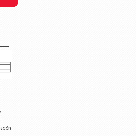
y
zación