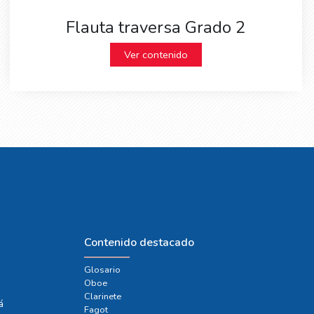
Flauta traversa Grado 2
Ver contenido
Contenido destacado
Glosario
Oboe
e
Clarinete
á
Fagot