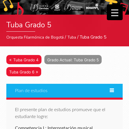
▼
Tuba Grado 5
▼
/
/ Tuba Grado 5
Orquesta Filarmónica de Bogotá
Tuba
«
Tuba Grado 4
Grado Actual: Tuba Grado 5
»
Tuba Grado 6
Plan de estudios
El presente plan de estudios promueve que el
estudiante logre:
Competencia I : Interpretación musical