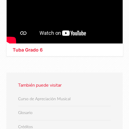
Tuba Grado 6
También puede visitar
Curso de Apreciación Musical
Glosario
Créditos